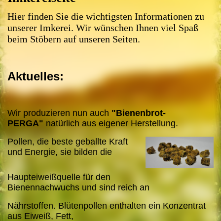
Hier finden Sie die wichtigsten Informationen zu
unserer Imkerei. Wir wünschen Ihnen viel Spaß
beim Stöbern auf unseren Seiten.
Aktuelles:
Wir produzieren nun auch
"Bienenbrot-
PERGA"
natürlich aus eigener Herstellung.
Pollen, die beste geballte Kraft
und Energie, s
ie bilden die
Haupteiweißquelle für den
Bienennachwuchs und sind reich an
Nährstoffen. Blütenpollen enthalten ein Konzentrat
aus Eiweiß, Fett,