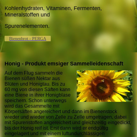
Kohlenhydraten, Vitaminen, Fermenten,
Mineralstoffen und
Spurenelementen.
Bienenbrot - PERGA
Honig - Produkt emsiger Sammelleidenschaft
Auf dem Flug sammeln die
Bienen süßen Nektar aus
Blüten und Honigtau. Bis zu
60 mg von diesen Säften kann
eine Biene in ihrer Honigblase
speichern. Schon unterwegs
wird das Gesammelte mit
Körpersäften angereichert und dann im Bienenstock
wieder und wieder von Zelle zu Zelle umgetragen, dabei
mit Spurenstoffen angereichert und gleichzeitig eingedickt,
bis der Honig reif ist. Erst dann wird er endgültig
eingelagert und mit einem luftundurchlässigen