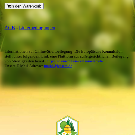
In den Warenkorb
AGB
-
Lieferbedingungen
Informationen zur Online-Streitbeilegung: Die Europäische Kommission
stellt unter folgendem Link eine Plattform zur außergerichtlichen Beilegung
von Streitigkeiten bereit:
http://ec.europa.eu/consumers/odr/
Unsere E-Mail-Adresse:
mario@lessers.de