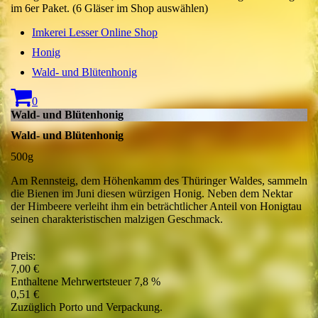
im 6er Paket. (6 Gläser im Shop auswählen)
Imkerei Lesser Online Shop
Honig
Wald- und Blütenhonig
0
Wald- und Blütenhonig
Wald- und Blütenhonig
500g
Am Rennsteig, dem Höhenkamm des Thüringer Waldes, sammeln
die Bienen im Juni diesen würzigen Honig. Neben dem Nektar
der Himbeere verleiht ihm ein beträchtlicher Anteil von Honigtau
seinen charakteristischen malzigen Geschmack.
Preis:
7,00 €
Enthaltene Mehrwertsteuer 7,8 %
0,51 €
Zuzüglich Porto und Verpackung.